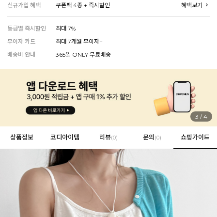
신규가입 혜택
쿠폰팩 4종 + 즉시할인
혜택보기
등급별 즉시할인
최대 7%
EVERY, SAY
무이자 카드
최대 7개월 무이자+
인플루언서 PICK한 지금 꼭 필요한 장마룩!
배송비 안내
365일 ONLY 무료배송
4
/
4
상품정보
코디아이템
리뷰
문의
쇼핑가이드
(
0
)
(0)