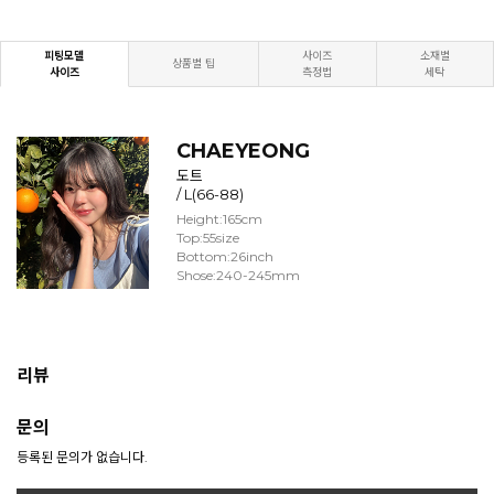
피팅모델
사이즈
소재별
상품별 팁
사이즈
측정법
세탁
CHAEYEONG
도트
/ L(66-88)
Height:165cm
Top:55size
Bottom:26inch
Shose:240-245mm
리뷰
문의
등록된 문의가 없습니다.