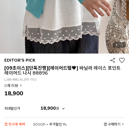
1
/
10
EDITOR'S PICK
[09초이스][단독진행][레이어드템🖤]
바닐라 레이스 포인트
레이어드 나시 88896
L(66-88),XL(99-110)
0
개 리뷰
18,900
18,900
원
최대할인가
EROFIT
앱 첫구매 혜택
3000P + 추가할인 1%
앱 구매하기