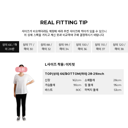
REAL FITTING TIP
사이즈가 비슷하더라도 체향에 따라 추천 사이즈에 차이가 있을 수 있으니
위 상세 스펙을 가지고 계신 옷과 비교하여 구매 결정하시기 바랍니다.
상의 66 / 하
상의 77 /
상의 88 /
상의 99 /
상의 100 /
상의 110 /
상의 120 /
의 28반
하의 30
하의 32
하의 34
하의 36
하의 37
하의 38
L사이즈 착용: 이지핏
TOP(상의) 66/BOTTOM(하의) 28-29inch
신장
162cm
소매둘레
28cm
가슴둘레
90cm
힙 둘레
95cm
바스트
80C
허벅지 둘레
53cm