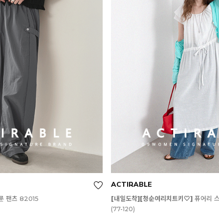
ACTIRABLE
 팬츠 82015
[내일도착][청순여리치트키🤍]
퓨어리 스
(77-120)