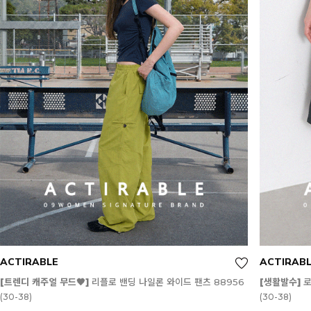
ACTIRABLE
ACTIRAB
[트렌디 캐주얼 무드🖤]
리플로 밴딩 나일론 와이드 팬츠 88956
[생활발수]
로
(30-38)
(30-38)