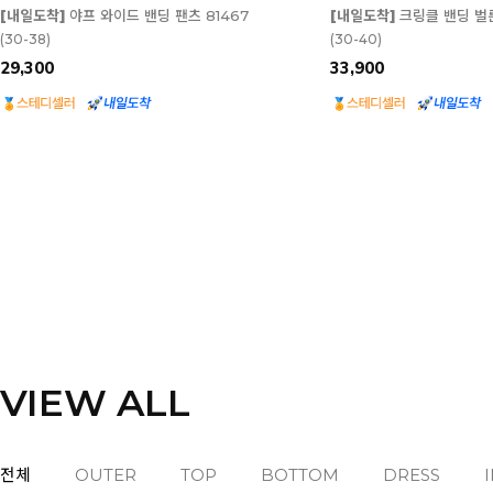
[내일도착]
크링클 밴딩 벌룬 팬츠 82015
[내일도착][❤️매거진][트
핏 러브 레터링 반팔 티셔츠
(30-40)
(66-120)
33,900
22,800
VIEW ALL
전체
OUTER
TOP
BOTTOM
DRESS