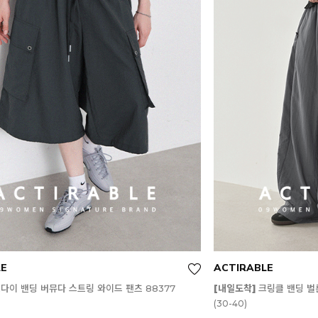
LE
ACTIRABLE
다이 밴딩 버뮤다 스트링 와이드 팬츠 88377
[내일도착]
크링클 밴딩 벌룬
(30-40)