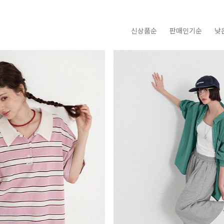
신상품순
판매인기순
낮