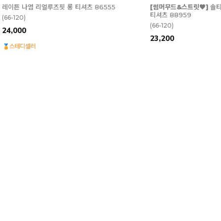
[썸머무드&스트릿🖤]
솔티드 피그먼트 루즈핏 나염
[내일도착][쿨걸무드]
쏘츄
티셔츠 88959
88234
(66-120)
(77-120)
23,200
26,800