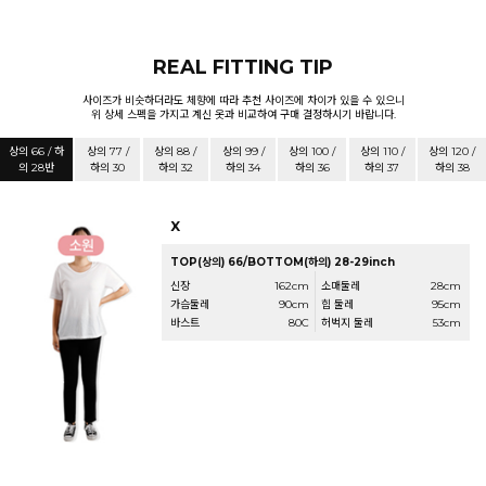
REAL FITTING TIP
사이즈가 비슷하더라도 체향에 따라 추천 사이즈에 차이가 있을 수 있으니
위 상세 스펙을 가지고 계신 옷과 비교하여 구매 결정하시기 바랍니다.
상의 66 / 하
상의 77 /
상의 88 /
상의 99 /
상의 100 /
상의 110 /
상의 120 /
의 28반
하의 30
하의 32
하의 34
하의 36
하의 37
하의 38
X
TOP(상의) 66/BOTTOM(하의) 28-29inch
신장
162cm
소매둘레
28cm
가슴둘레
90cm
힙 둘레
95cm
바스트
80C
허벅지 둘레
53cm