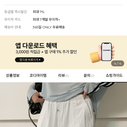
등급별 즉시할인
최대 7%
무이자 카드
최대 7개월 무이자+
EVERY, SAY
배송비 안내
365일 ONLY 무료배송
인플루언서 PICK한 지금 꼭 필요한 장마룩!
4
/
4
상품정보
코디아이템
리뷰
문의
쇼핑가이드
(
0
)
(0)