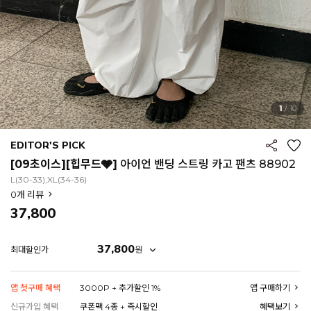
1
/
10
EDITOR'S PICK
[09초이스][힙무드🩶]
아이언 밴딩 스트링 카고 팬츠 88902
L(30-33),XL(34-36)
0
개 리뷰
37,800
37,800
원
최대할인가
EROFIT
앱 첫구매 혜택
3000P + 추가할인 1%
앱 구매하기
신규가입 혜택
쿠폰팩 4종 + 즉시할인
혜택보기