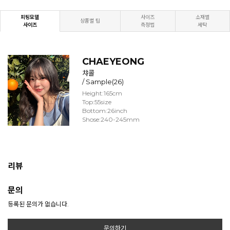
피팅모델
사이즈
소재별
상품별 팁
사이즈
측정법
세탁
CHAEYEONG
챠콜
/ Sample(26)
Height:165cm
Top:55size
Bottom:26inch
Shose:240-245mm
리뷰
문의
등록된 문의가 없습니다.
문의하기