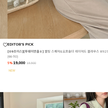
EDITOR'S PICK
[09초이스][투웨이연출🌷]
멜팅 스퀘어&오프숄더 레이어드 블라우스 892
(66-110)
19,000
5%
19,900