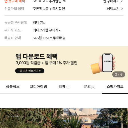
앱 첫구매 혜택
3000P + 추가할인 1%
앱 구매하기
신규가입 혜택
쿠폰팩 4종 + 즉시할인
혜택보기
등급별 즉시할인
최대 7%
EVERY, SAY
인플루언서 PICK한 지금 꼭 필요한 장마룩!
무이자 카드
최대 7개월 무이자+
배송비 안내
365일 ONLY 무료배송
4
/
4
상품정보
코디아이템
리뷰
문의
쇼핑가이드
(
0
)
(4)