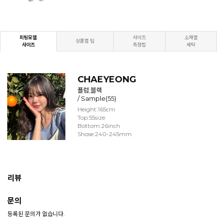
피팅모델
사이즈
소재별
상품별 팁
사이즈
측정법
세탁
CHAEYEONG
플럼,블랙
/ Sample(55)
Height:165cm
Top:55size
Bottom:26inch
Shose:240-245mm
리뷰
문의
등록된 문의가 없습니다.