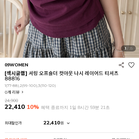
1
/
15
09WOMEN
[섹시글램]
셔링 오프숄더 컷아웃 나시 레이어드 티셔츠
88816
1(77-88),2(99-100),3(110-120)
0
개 리뷰
24,900
22,410
10%
혜택 종료까지
1일 8시간 59분 19초
22,410
원
최대할인가
EROFIT