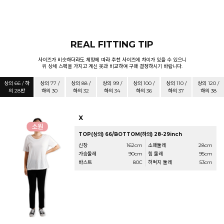
REAL FITTING TIP
사이즈가 비슷하더라도 체향에 따라 추천 사이즈에 차이가 있을 수 있으니
위 상세 스펙을 가지고 계신 옷과 비교하여 구매 결정하시기 바랍니다.
상의 66 / 하
상의 77 /
상의 88 /
상의 99 /
상의 100 /
상의 110 /
상의 120 /
의 28반
하의 30
하의 32
하의 34
하의 36
하의 37
하의 38
X
TOP(상의) 66/BOTTOM(하의) 28-29inch
신장
162cm
소매둘레
28cm
가슴둘레
90cm
힙 둘레
95cm
바스트
80C
허벅지 둘레
53cm