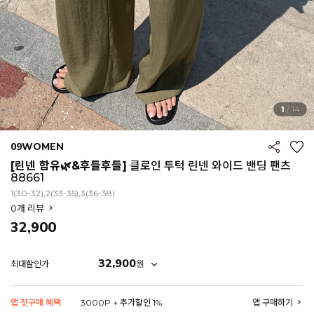
1
/
14
09WOMEN
[린넨 함유🌿&후들후들]
클로인 투턱 린넨 와이드 밴딩 팬츠
88661
1(30-32),2(33-35),3(36-38)
0
개 리뷰
32,900
32,900
원
최대할인가
EROFIT
앱 첫구매 혜택
3000P + 추가할인 1%
앱 구매하기