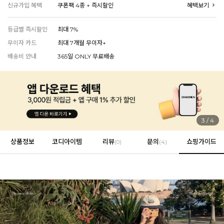
신규가입 혜택
쿠폰팩 4종 + 즉시할인
혜택보기
등급별 즉시할인
최대 7%
EVERY, SAY
무이자 카드
최대 7개월 무이자+
인플루언서 PICK한 지금 꼭 필요한 장마룩!
배송비 안내
365일 ONLY 무료배송
4
/
4
상품정보
코디아이템
리뷰
문의
쇼핑가이드
(
0
)
(4)