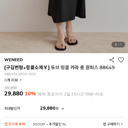
1
/
11
WENEED
[구김변형↓링클소재🏅]
듀브 링클 카라 롱 원피스 88649
1(66-99),2(100-120)
0
개 리뷰
33,200
29,880
10%
혜택 종료까지
2일 15시간 59분 43초
29,880
원
최대할인가
EROFIT
앱 첫구매 혜택
3000P + 추가할인 1%
앱 구매하기