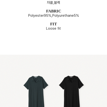
챠콜,블랙
FABRIC
Polyester95%,Polyurethane5%
FIT
Loose fit