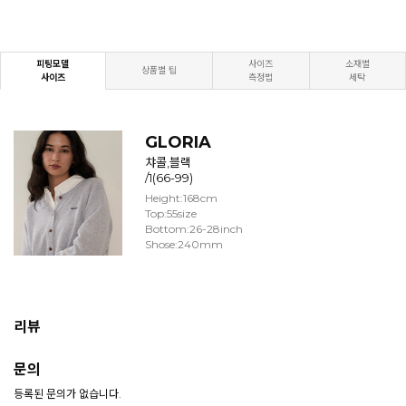
피팅모델
사이즈
소재별
상품별 팁
사이즈
측정법
세탁
GLORIA
챠콜,블랙
/1(66-99)
Height:168cm
Top:55size
Bottom:26-28inch
Shose:240mm
리뷰
문의
등록된 문의가 없습니다.