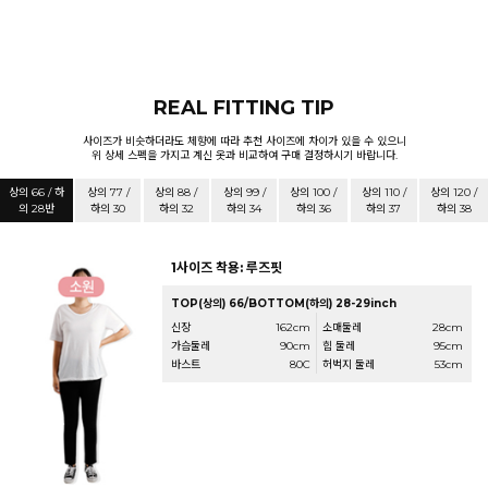
REAL FITTING TIP
사이즈가 비슷하더라도 체향에 따라 추천 사이즈에 차이가 있을 수 있으니
위 상세 스펙을 가지고 계신 옷과 비교하여 구매 결정하시기 바랍니다.
상의 66 / 하
상의 77 /
상의 88 /
상의 99 /
상의 100 /
상의 110 /
상의 120 /
의 28반
하의 30
하의 32
하의 34
하의 36
하의 37
하의 38
1사이즈 착용: 루즈핏
TOP(상의) 66/BOTTOM(하의) 28-29inch
신장
162cm
소매둘레
28cm
가슴둘레
90cm
힙 둘레
95cm
바스트
80C
허벅지 둘레
53cm