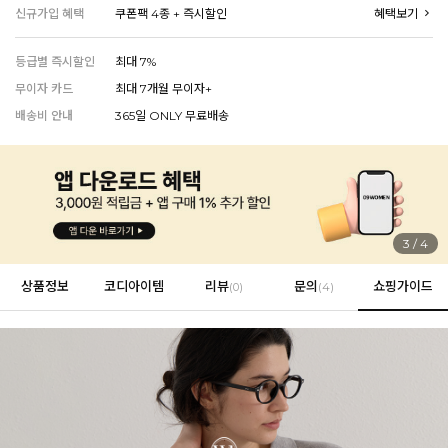
신규가입 혜택
쿠폰팩 4종 + 즉시할인
혜택보기
등급별 즉시할인
최대 7%
EVERY, SAY
무이자 카드
최대 7개월 무이자+
인플루언서 PICK한 지금 꼭 필요한 장마룩!
배송비 안내
365일 ONLY 무료배송
4
/
4
상품정보
코디아이템
리뷰
문의
쇼핑가이드
(
0
)
(4)