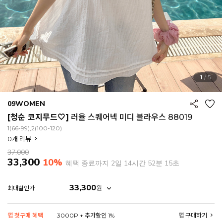
1
/
5
09WOMEN
[청순 코지무드🤍]
러율 스퀘어넥 미디 블라우스 88019
1(66-99),2(100-120)
0
개 리뷰
37,000
33,300
10%
혜택 종료까지
2일 14시간 52분 13초
33,300
원
최대할인가
EROFIT
앱 첫구매 혜택
3000P + 추가할인 1%
앱 구매하기