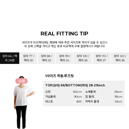
REAL FITTING TIP
사이즈가 비슷하더라도 체향에 따라 추천 사이즈에 차이가 있을 수 있으니
위 상세 스펙을 가지고 계신 옷과 비교하여 구매 결정하시기 바랍니다.
상의 66 / 하
상의 77 /
상의 88 /
상의 99 /
상의 100 /
상의 110 /
상의 120 /
의 28반
하의 30
하의 32
하의 34
하의 36
하의 37
하의 38
1사이즈 착용:루즈핏
TOP(상의) 66/BOTTOM(하의) 28-29inch
신장
162cm
소매둘레
28cm
가슴둘레
90cm
힙 둘레
95cm
바스트
80C
허벅지 둘레
53cm