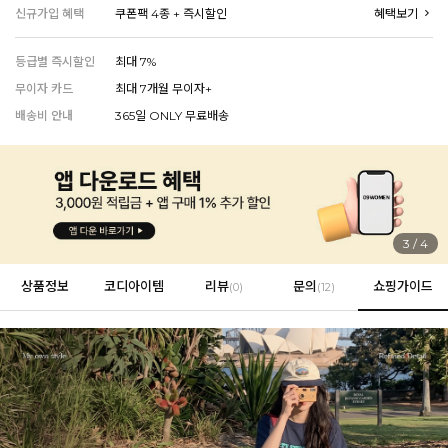
신규가입 혜택
쿠폰팩 4종 + 즉시할인
혜택보기
등급별 즉시할인
최대 7%
EVERY, SAY
무이자 카드
최대 7개월 무이자+
인플루언서 PICK한 지금 꼭 필요한 장마룩!
배송비 안내
365일 ONLY 무료배송
4
/
4
상품정보
코디아이템
리뷰
문의
쇼핑가이드
(
0
)
(12)