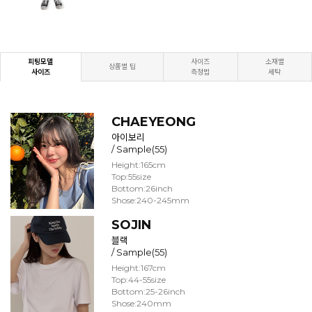
피팅모델
사이즈
소재별
상품별 팁
사이즈
측정법
세탁
CHAEYEONG
아이보리
/ Sample(55)
Height:165cm
Top:55size
Bottom:26inch
Shose:240-245mm
SOJIN
블랙
/ Sample(55)
Height:167cm
Top:44-55size
Bottom:25-26inch
Shose:240mm