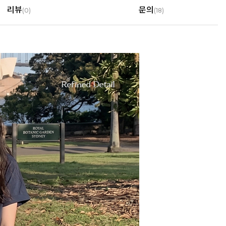
리뷰
문의
(
0
)
(18)