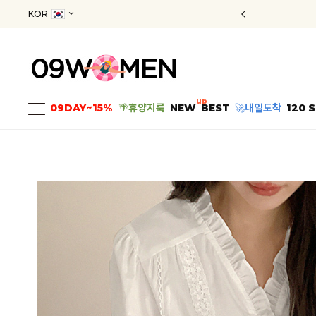
KOR
up
09DAY~15%
🌴
휴양지룩
NEW
BEST
🚀
내일도착
120 S