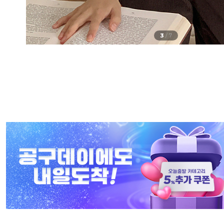
4
/
7