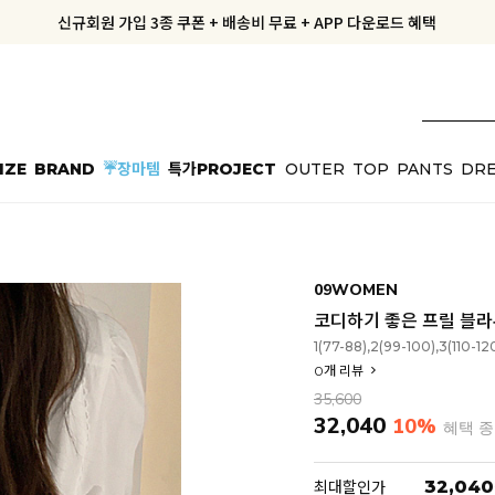
신규회원 가입 3종 쿠폰 + 배송비 무료 + APP 다운로드 혜택
신규회원 가입 3종 쿠폰 + 배송비 무료 + APP 다운로드 혜택
공구데이에도 내일도착! 10% OFF + 5% COUPON
공구데이에도 내일도착! 10% OFF + 5% COUPON
지금부터 공구우먼은 ONLY 무료배송✨
IZE
BRAND
☔장마템
특가PROJECT
OUTER
TOP
PANTS
DRE
09WOMEN
코디하기 좋은 프릴 블라
1(77-88),2(99-100),3(110-12
0
개 리뷰
35,600
32,040
10%
혜택 
32,040
최대할인가