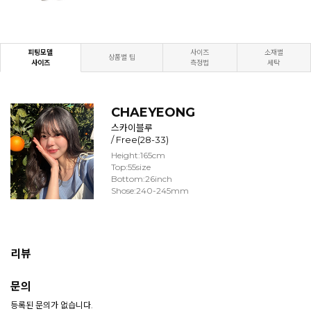
피팅모델
사이즈
소재별
상품별 팁
사이즈
측정법
세탁
CHAEYEONG
스카이블루
/ Free(28-33)
Height:165cm
Top:55size
Bottom:26inch
Shose:240-245mm
리뷰
문의
등록된 문의가 없습니다.