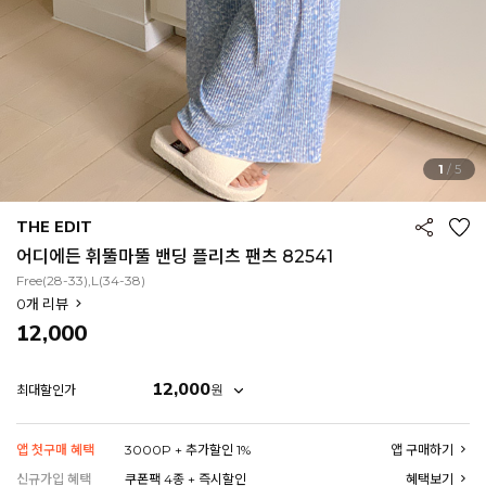
1
/
5
THE EDIT
어디에든 휘뚤마뚤 밴딩 플리츠 팬츠 82541
Free(28-33),L(34-38)
0
개 리뷰
12,000
12,000
원
최대할인가
EROFIT
앱 첫구매 혜택
3000P + 추가할인 1%
앱 구매하기
신규가입 혜택
쿠폰팩 4종 + 즉시할인
혜택보기