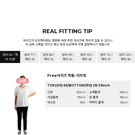
REAL FITTING TIP
사이즈가 비슷하더라도 체향에 따라 추천 사이즈에 차이가 있을 수 있으니
위 상세 스펙을 가지고 계신 옷과 비교하여 구매 결정하시기 바랍니다.
상의 66 / 하
상의 77 /
상의 88 /
상의 99 /
상의 100 /
상의 110 /
상의 120 /
의 28반
하의 30
하의 32
하의 34
하의 36
하의 37
하의 38
Free사이즈 착용: 이지핏
TOP(상의) 66/BOTTOM(하의) 28-29inch
신장
162cm
소매둘레
28cm
가슴둘레
90cm
힙 둘레
95cm
바스트
80C
허벅지 둘레
53cm