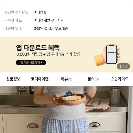
등급별 즉시할인
최대 7%
무이자 카드
최대 7개월 무이자+
EVERY, SAY
배송비 안내
365일 ONLY 무료배송
인플루언서 PICK한 지금 꼭 필요한 장마룩!
4
/
4
상품정보
코디아이템
리뷰
문의
쇼핑가이드
(
0
)
(0)