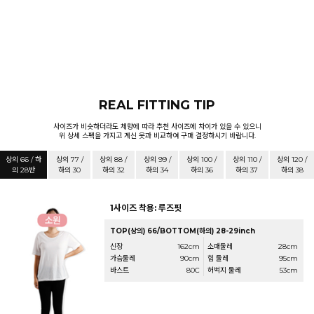
REAL FITTING TIP
사이즈가 비슷하더라도 체향에 따라 추천 사이즈에 차이가 있을 수 있으니
위 상세 스펙을 가지고 계신 옷과 비교하여 구매 결정하시기 바랍니다.
상의 66 / 하
상의 77 /
상의 88 /
상의 99 /
상의 100 /
상의 110 /
상의 120 /
의 28반
하의 30
하의 32
하의 34
하의 36
하의 37
하의 38
1사이즈 착용: 루즈핏
TOP(상의) 66/BOTTOM(하의) 28-29inch
신장
162cm
소매둘레
28cm
가슴둘레
90cm
힙 둘레
95cm
바스트
80C
허벅지 둘레
53cm