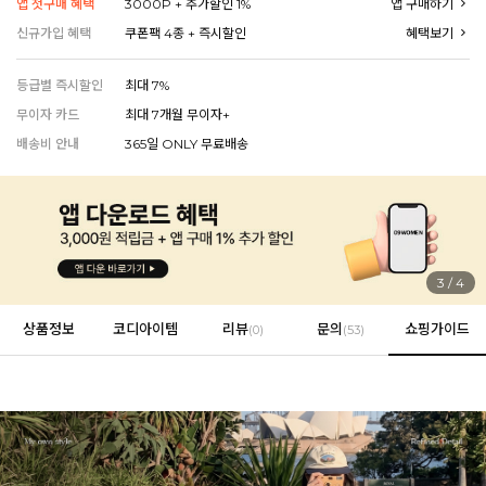
앱 첫구매 혜택
3000P + 추가할인 1%
앱 구매하기
신규가입 혜택
쿠폰팩 4종 + 즉시할인
혜택보기
등급별 즉시할인
최대 7%
EVERY, SAY
인플루언서 PICK한 지금 꼭 필요한 장마룩!
무이자 카드
최대 7개월 무이자+
배송비 안내
365일 ONLY 무료배송
4
/
4
상품정보
코디아이템
리뷰
문의
쇼핑가이드
(
0
)
(53)