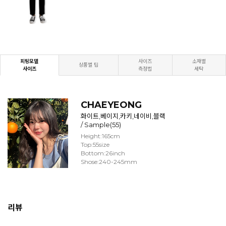
피팅모델
사이즈
소재별
상품별 팁
사이즈
측정법
세탁
CHAEYEONG
화이트,베이지,카키,네이비,블랙
/ Sample(55)
Height:165cm
Top:55size
Bottom:26inch
Shose:240-245mm
리뷰