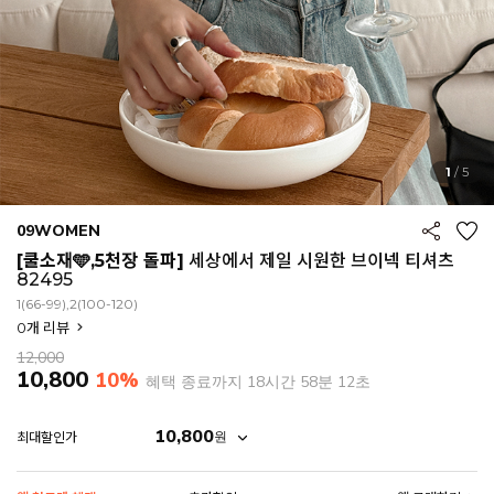
1
/
5
09WOMEN
[쿨소재🩵,5천장 돌파]
세상에서 제일 시원한 브이넥 티셔츠
82495
1(66-99),2(100-120)
0
개 리뷰
12,000
10,800
10%
혜택 종료까지
18시간 58분 9초
10,800
원
최대할인가
EROFIT