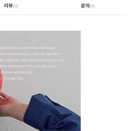
리뷰
문의
(
0
)
(0)