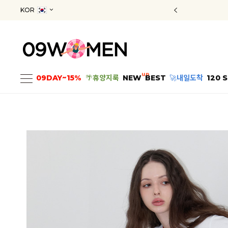
KOR
up
09DAY~15%
🌴
휴양지룩
NEW
BEST
🚀
내일도착
120 S