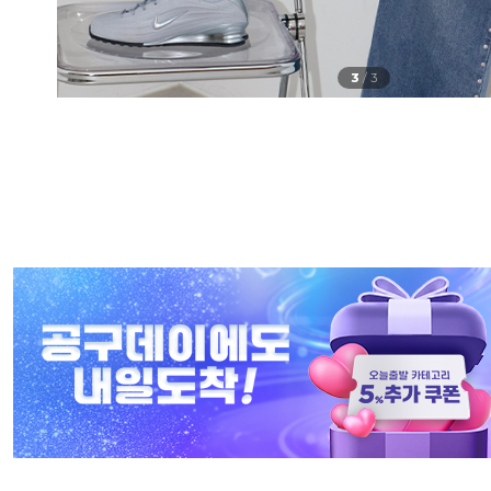
3
/
3