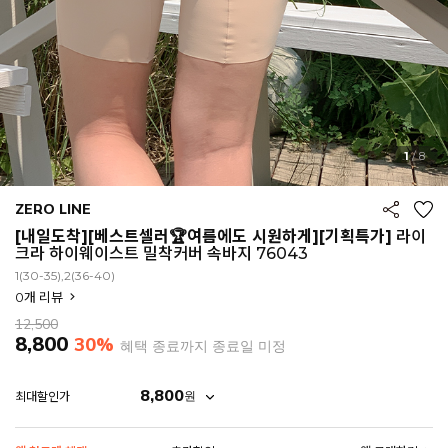
1
/
8
ZERO LINE
[내일도착][베스트셀러🏆여름에도 시원하게][기획특가]
라이
크라 하이웨이스트 밀착커버 속바지 76043
1(30-35),2(36-40)
0
개 리뷰
12,500
8,800
30%
혜택 종료까지 종료일 미정
8,800
원
최대할인가
EROFIT