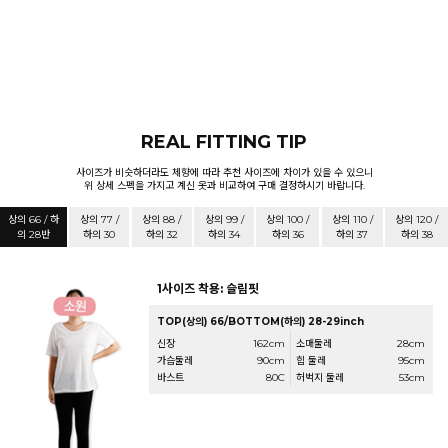
REAL FITTING TIP
사이즈가 비슷하더라도 체향에 따라 추천 사이즈에 차이가 있을 수 있으니
위 상세 스펙을 가지고 계신 옷과 비교하여 구매 결정하시기 바랍니다.
상의 66 / 하
상의 77 /
상의 88 /
상의 99 /
상의 100 /
상의 110 /
상의 120 /
의 28반
하의 30
하의 32
하의 34
하의 36
하의 37
하의 38
1사이즈 착용: 슬림핏
TOP(상의) 66/BOTTOM(하의) 28-29inch
신장
162cm
소매둘레
28cm
가슴둘레
90cm
힙 둘레
95cm
바스트
80C
허벅지 둘레
53cm