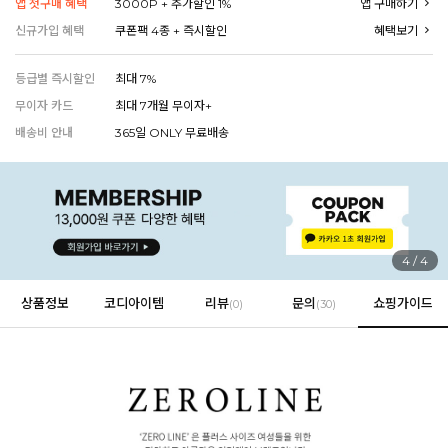
앱 첫구매 혜택
3000P + 추가할인 1%
앱 구매하기
신규가입 혜택
쿠폰팩 4종 + 즉시할인
혜택보기
등급별 즉시할인
최대 7%
EVERY, SAY
인플루언서 PICK한 지금 꼭 필요한 장마룩!
무이자 카드
최대 7개월 무이자+
배송비 안내
365일 ONLY 무료배송
1
/
4
상품정보
코디아이템
리뷰
문의
쇼핑가이드
(
0
)
(30)