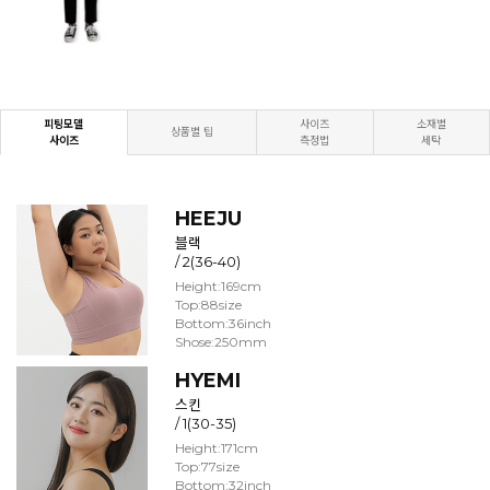
피팅모델
사이즈
소재별
상품별 팁
사이즈
측정법
세탁
HEEJU
블랙
/ 2(36-40)
Height:169cm
Top:88size
Bottom:36inch
Shose:250mm
HYEMI
스킨
/ 1(30-35)
Height:171cm
Top:77size
Bottom:32inch