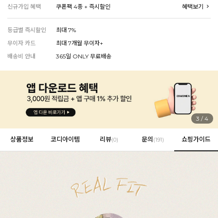
신규가입 혜택
쿠폰팩 4종 + 즉시할인
혜택보기
등급별 즉시할인
최대 7%
EVERY, SAY
무이자 카드
최대 7개월 무이자+
인플루언서 PICK한 지금 꼭 필요한 장마룩!
배송비 안내
365일 ONLY 무료배송
4
/
4
상품정보
코디아이템
리뷰
문의
쇼핑가이드
(
0
)
(191)