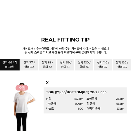
REAL FITTING TIP
사이즈가 비슷하더라도 체향에 따라 추천 사이즈에 차이가 있을 수 있으니
위 상세 스펙을 가지고 계신 옷과 비교하여 구매 결정하시기 바랍니다.
상의 66 / 하
상의 77 /
상의 88 /
상의 99 /
상의 100 /
상의 110 /
상의 120 /
의 28반
하의 30
하의 32
하의 34
하의 36
하의 37
하의 38
X
TOP(상의) 66/BOTTOM(하의) 28-29inch
신장
162cm
소매둘레
28cm
가슴둘레
90cm
힙 둘레
95cm
바스트
80C
허벅지 둘레
53cm