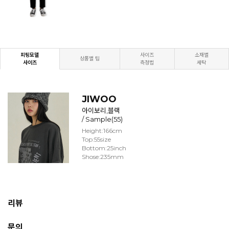
피팅모델
사이즈
소재별
상품별 팁
사이즈
측정법
세탁
JIWOO
아이보리,블랙
/ Sample(55)
Height:166cm
Top:55size
Bottom:25inch
Shose:235mm
리뷰
문의