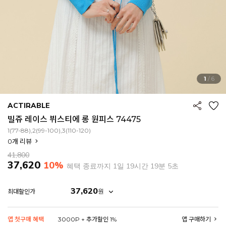
1
/
6
ACTIRABLE
빌쥬 레이스 뷔스티에 롱 원피스 74475
1(77-88),2(99-100),3(110-120)
0
개 리뷰
41,800
37,620
10%
혜택 종료까지
1일 19시간 19분 3초
37,620
원
최대할인가
EROFIT
앱 첫구매 혜택
3000P + 추가할인 1%
앱 구매하기