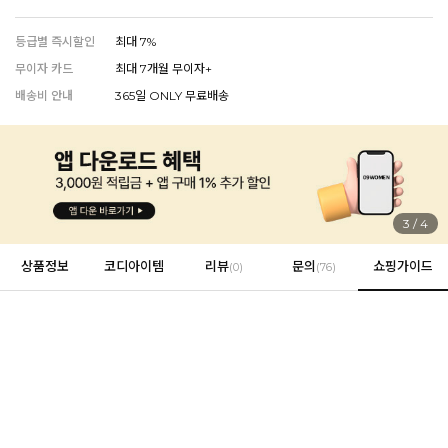
등급별 즉시할인
최대 7%
무이자 카드
최대 7개월 무이자+
EVERY, SAY
배송비 안내
365일 ONLY 무료배송
인플루언서 PICK한 지금 꼭 필요한 장마룩!
3
/
4
상품정보
코디아이템
리뷰
문의
쇼핑가이드
(
0
)
(76)