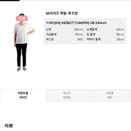
M사이즈 착용: 루즈핏
TOP(상의) 66/BOTTOM(하의) 28-29inch
신장
162cm
소매둘레
28cm
가슴둘레
90cm
힙 둘레
95cm
바스트
80C
허벅지 둘레
53cm
피팅모델
사이즈
소재별
사이즈
측정법
세탁
리뷰