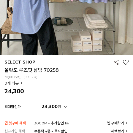
SELECT SHOP
올란도 루즈핏 남방 70258
M(66-88),L(99-120)
0
개 리뷰
24,300
24,300
원
최대할인가
EROFIT
앱 첫구매 혜택
3000P + 추가할인 1%
앱 구매하기
신규가입 혜택
쿠폰팩 4종 + 즉시할인
혜택보기